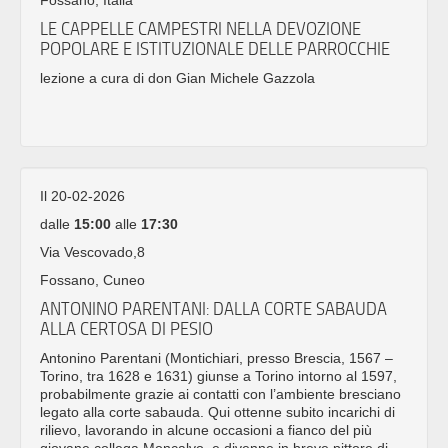
LE CAPPELLE CAMPESTRI NELLA DEVOZIONE
POPOLARE E ISTITUZIONALE DELLE PARROCCHIE
lezione a cura di don Gian Michele Gazzola
Il 20-02-2026
dalle
15:00
alle
17:30
Via Vescovado,8
Fossano, Cuneo
ANTONINO PARENTANI: DALLA CORTE SABAUDA
ALLA CERTOSA DI PESIO
Antonino Parentani (Montichiari, presso Brescia, 1567 –
Torino, tra 1628 e 1631) giunse a Torino intorno al 1597,
probabilmente grazie ai contatti con l’ambiente bresciano
legato alla corte sabauda. Qui ottenne subito incarichi di
rilievo, lavorando in alcune occasioni a fianco del più
giovane collega Moncalvo, e divenne in breve pittore di