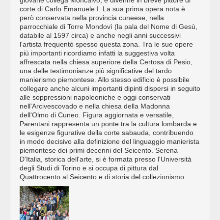
corte di Carlo Emanuele I. La sua prima opera nota è
però conservata nella provincia cuneese, nella
parrocchiale di Torre Mondovì (la pala del Nome di Gesù,
databile al 1597 circa) e anche negli anni successivi
l'artista frequentò spesso questa zona. Tra le sue opere
più importanti ricordiamo infatti la suggestiva volta
affrescata nella chiesa superiore della Certosa di Pesio,
una delle testimonianze più significative del tardo
manierismo piemontese. Allo stesso edificio è possibile
collegare anche alcuni importanti dipinti dispersi in seguito
alle soppressioni napoleoniche e oggi conservati
nell'Arcivescovado e nella chiesa della Madonna
dell'Olmo di Cuneo. Figura aggiornata e versatile,
Parentani rappresenta un ponte tra la cultura lombarda e
le esigenze figurative della corte sabauda, contribuendo
in modo decisivo alla definizione del linguaggio manierista
piemontese dei primi decenni del Seicento. Serena
D'Italia, storica dell'arte, si è formata presso l'Università
degli Studi di Torino e si occupa di pittura dal
Quattrocento al Seicento e di storia del collezionismo.