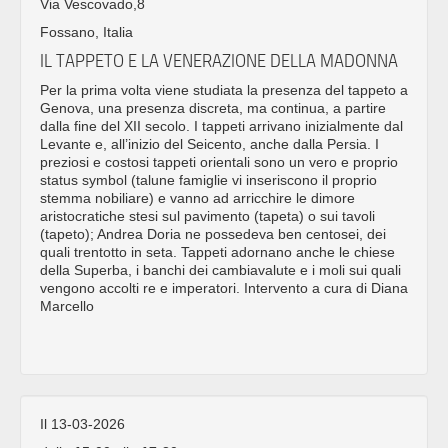
Via Vescovado,8
Fossano, Italia
IL TAPPETO E LA VENERAZIONE DELLA MADONNA
Per la prima volta viene studiata la presenza del tappeto a
Genova, una presenza discreta, ma continua, a partire
dalla fine del XII secolo. I tappeti arrivano inizialmente dal
Levante e, all’inizio del Seicento, anche dalla Persia. I
preziosi e costosi tappeti orientali sono un vero e proprio
status symbol (talune famiglie vi inseriscono il proprio
stemma nobiliare) e vanno ad arricchire le dimore
aristocratiche stesi sul pavimento (tapeta) o sui tavoli
(tapeto); Andrea Doria ne possedeva ben centosei, dei
quali trentotto in seta. Tappeti adornano anche le chiese
della Superba, i banchi dei cambiavalute e i moli sui quali
vengono accolti re e imperatori. Intervento a cura di Diana
Marcello
Il 13-03-2026