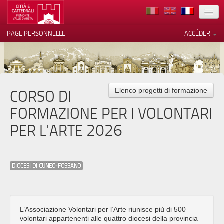
TERRITOIRE
PAGE PERSONNELLE
ACCÉDER
ART
ARCHITECTURE
MUSÉES
CORSO DI
Elenco progetti di formazione
Vos choix en matière de
confidentialité
FORMAZIONE PER I VOLONTARI
ITINÉRAIRES
Notification lors de la collecte
PER L'ARTE 2026
EVÉNEMENTS
ACCUEIL
DIOCESI DI CUNEO-FOSSANO
BÉNÉVOLES
CONTACTS
PRESS
L’Associazione Volontari per l’Arte riunisce più di 500
volontari appartenenti alle quattro diocesi della provincia