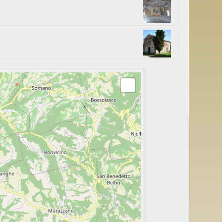
te 24 giugno 1472 che
ropria “Biblia
elli che narrano la
l 1481 ed è tra gli