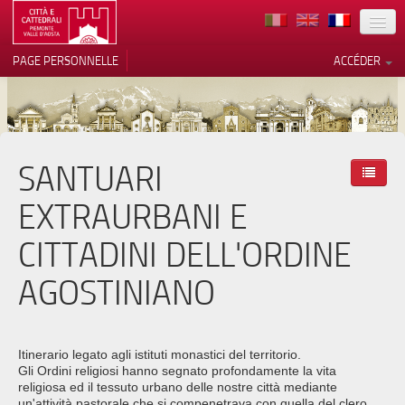
TERRITOIRE
PAGE PERSONNELLE
ACCÉDER
ART
ARCHITECTURE
MUSÉES
SANTUARI
Vos choix en matière de
confidentialité
ITINÉRAIRES
EXTRAURBANI E
Notification lors de la collecte
EVÉNEMENTS
CITTADINI DELL'ORDINE
ACCUEIL
AGOSTINIANO
BÉNÉVOLES
CONTACTS
Itinerario legato agli istituti monastici del territorio.
Gli Ordini religiosi hanno segnato profondamente la vita
PRESS
religiosa ed il tessuto urbano delle nostre città mediante
un'attività pastorale che si compenetrava con quella del clero