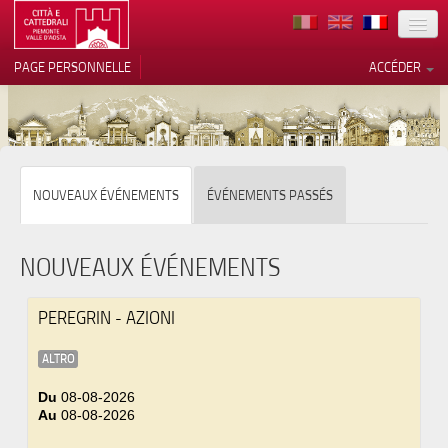
TERRITOIRE
PAGE PERSONNELLE
ACCÉDER
ART
ARCHITECTURE
MUSÉES
Vos choix en matière de
NOUVEAUX ÉVÉNEMENTS
ÉVÉNEMENTS PASSÉS
confidentialité
ITINÉRAIRES
Notification lors de la collecte
EVÉNEMENTS
NOUVEAUX ÉVÉNEMENTS
ACCUEIL
PEREGRIN - AZIONI
BÉNÉVOLES
ALTRO
CONTACTS
Du
08-08-2026
Au
08-08-2026
PRESS