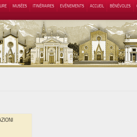
TURE
MUSÉES
ITINÉRAIRES
EVÉNEMENTS
ACCUEIL
BÉNÉVOLES
 lors de la collecte
Vos choix en matière de confidenti
AZIONI