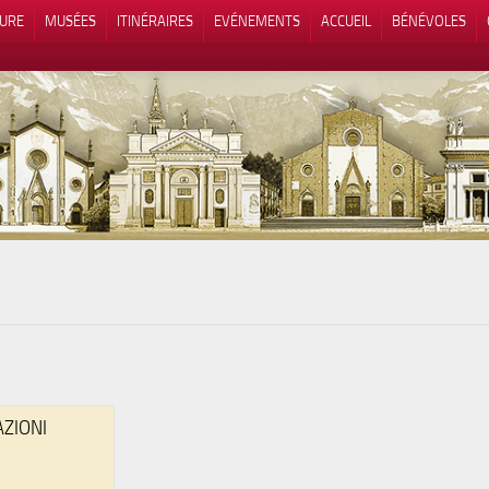
TURE
MUSÉES
ITINÉRAIRES
EVÉNEMENTS
ACCUEIL
BÉNÉVOLES
 lors de la collecte
Vos choix en matière de confidenti
AZIONI