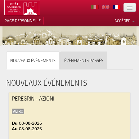
TERRITOIRE
PAGE PERSONNELLE
ACCÉDER
ART
ARCHITECTURE
MUSÉES
Vos choix en matière de
NOUVEAUX ÉVÉNEMENTS
ÉVÉNEMENTS PASSÉS
confidentialité
ITINÉRAIRES
Notification lors de la collecte
EVÉNEMENTS
NOUVEAUX ÉVÉNEMENTS
ACCUEIL
PEREGRIN - AZIONI
BÉNÉVOLES
ALTRO
CONTACTS
Du
08-08-2026
Au
08-08-2026
PRESS