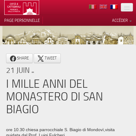
TERRITOIRE
PAGE PERSONNELLE
ACCÉDER
ART
ARCHITECTURE
MUSÉES
Vos choix en matière de
SHARE
TWEET
confidentialité
ITINÉRAIRES
21 JUIN
Notification lors de la collecte
EVÉNEMENTS
I MILLE ANNI DEL
ACCUEIL
MONASTERO DI SAN
BÉNÉVOLES
BIAGIO
CONTACTS
PRESS
ore 10.30 chiesa parrocchiale S. Biagio di Mondovì,visita
guidata dal Prof. Luigi Fulcheri.