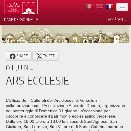
TERRITOIRE
PAGE PERSONNELLE
ACCÉDER
ART
ARCHITECTURE
MUSÉES
Vos choix en matière de
SHARE
TWEET
confidentialité
ITINÉRAIRES
01 JUIN
Notification lors de la collecte
EVÉNEMENTS
ARS ECCLESIE
ACCUEIL
BÉNÉVOLES
L’Ufficio Beni Culturali dell’Arcidiocesi di Vercelli, in
collaborazione con l’Associazione Amici del Duomo, organizzano
CONTACTS
nel pomeriggio di Domenica 01 giugno un'occasione per
riscoprire e conoscere il patrimonio ecclesiastico vercellese.
Dalle ore 15:00 alle ora 18:00 le chiese di Sant'Agnese, San
PRESS
Giuliano, San Lorenzo, San Vittore e di Santa Caterina saranno