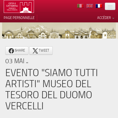
TERRITOIRE
PAGE PERSONNELLE
ACCÉDER
ART
ARCHITECTURE
MUSÉES
Vos choix en matière de
SHARE
TWEET
confidentialité
ITINÉRAIRES
03 MAI
Notification lors de la collecte
EVÉNEMENTS
EVENTO "SIAMO TUTTI
ACCUEIL
ARTISTI" MUSEO DEL
BÉNÉVOLES
TESORO DEL DUOMO
CONTACTS
VERCELLI
PRESS