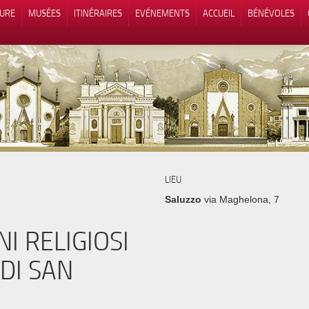
TURE
MUSÉES
ITINÉRAIRES
EVÉNEMENTS
ACCUEIL
BÉNÉVOLES
 lors de la collecte
Vos choix en matière de confidenti
LIEU
Saluzzo
via Maghelona, 7
NI RELIGIOSI
 DI SAN