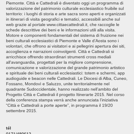
Piemonte. Città e Cattedrali è diventato oggi un programma di
valorizzazione del patrimonio culturale ecclesiastico fruibile sul
territorio: i luoghi di storia e arte sacra sono aperti e organizzati
in itinerari di visita geografici e tematici, accessibili anche sul
web grazie al portale www.cittaecattedrali.it, che raccoglie le
schede descrittive dei beni e le informazioni utili alla visita.
Motore e componenti fondamentali del sistema di fruizione nei
beni culturali ecclesiastici di Piemonte e Valle d’Aosta sono i
volontari, che offrono ai visitatori e ai pellegrini apertura dei siti,
accoglienza e narrazioni coinvolgenti. Città e Cattedrali si
arricchisce offrendo straordinari strumenti cross mediali
all'avanguardia, progettati per la migliore comprensione,
comunicazione e valorizzazione del grande patrimonio artistico
e spirituale dei beni culturali ecclesiastici: totem e schermi, app
audioguide e beacon nelle Cattedrali. Le Diocesi di Alba, Cuneo,
Fossano, Mondovì e Saluzzo, unite territorialmente nel
quadrante Sudoccidentale, hanno realizzato nell’ambito del
Progetto Città e Cattedrali il progetto Itinerarte 2015. Nel corso
della conferenza stampa verrà anche annunciata l’iniziativa
“Città e Cattedrali a porte aperte”, in programma il 19/20
settembre 2015.
tél
0171/480612