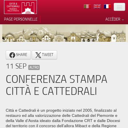
TERRITOIRE
PAGE PERSONNELLE
ACCÉDER
ART
ARCHITECTURE
MUSÉES
Vos choix en matière de
SHARE
TWEET
confidentialité
ITINÉRAIRES
11 SEP
Notification lors de la collecte
ALTRO
EVÉNEMENTS
CONFERENZA STAMPA
ACCUEIL
CITTÀ E CATTEDRALI
BÉNÉVOLES
CONTACTS
Città e Cattedrali è un progetto iniziato nel 2005, finalizzato al
restauro ed alla valorizzazione delle Cattedrali del Piemonte e
PRESS
della Valle d’Aosta ideato dalla Fondazione CRT e dalle Diocesi
del territorio con il concorso dell’allora Mibact e della Regione