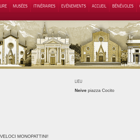
TURE
MUSÉES
ITINÉRAIRES
EVÉNEMENTS
ACCUEIL
BÉNÉVOLES
 lors de la collecte
Vos choix en matière de confidenti
LIEU
Neive
piazza Cocito
 VELOCI MONOPATTINI!