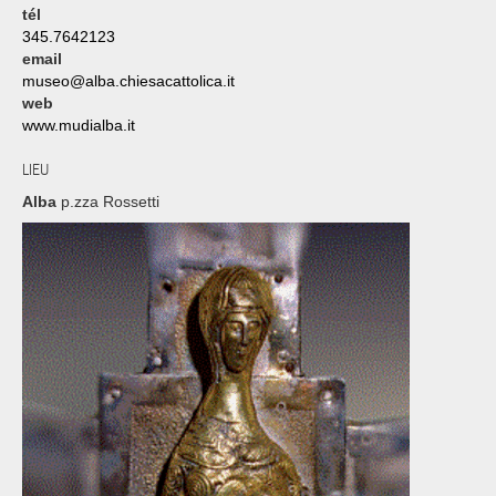
tél
345.7642123
email
museo@alba.chiesacattolica.it
web
www.mudialba.it
LIEU
Alba
p.zza Rossetti