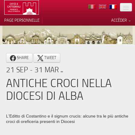
TERRITOIRE
PAGE PERSONNELLE
ACCÉDER
ART
ARCHITECTURE
MUSÉES
Vos choix en matière de
SHARE
TWEET
confidentialité
ITINÉRAIRES
21 SEP - 31 MAR
Notification lors de la collecte
EVÉNEMENTS
ANTICHE CROCI NELLA
ACCUEIL
DIOCESI DI ALBA
BÉNÉVOLES
CONTACTS
L'Editto di Costantino e il signum crucis: alcune tra le più antiche
croci di oreficeria presenti in Diocesi
PRESS