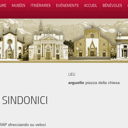
TURE
MUSÉES
ITINÉRAIRES
EVÉNEMENTS
ACCUEIL
BÉNÉVOLES
 lors de la collecte
Vos choix en matière de confidenti
LIEU
arguello
piazza della chiesa
 SINDONICI
AP sfrecciando su veloci