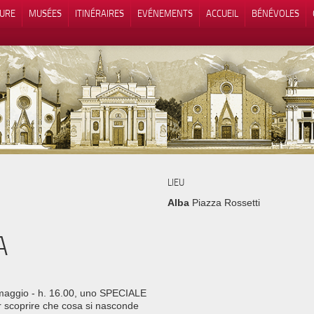
TURE
MUSÉES
ITINÉRAIRES
EVÉNEMENTS
ACCUEIL
BÉNÉVOLES
 lors de la collecte
Vos choix en matière de confidenti
LIEU
Alba
Piazza Rossetti
A
 maggio - h. 16.00, uno SPECIALE
 scoprire che cosa si nasconde