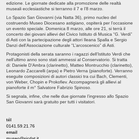
edizione. Le giornate dedicate alla promozione delle realtà
museali ecclesiastiche si terranno il 7 e l’8 marzo.
Lo Spazio San Giovanni (via Natta 36), primo nucleo del
costruendo Museo Diocesano astigiano, ospiterà per l’occasione
un evento speciale. Domenica 8 marzo, alle ore 21, si terrà il
concerto dei giovani allievi del Civico Istituto di Musica “G. Verdi”
di Asti con la partecipazione degli attori Ileana Spalla e Sergio
Danzi dell’Associazione culturale “L’arcoscenico” di Asti.
Protagonisti della serata saranno i ragazzi dell’Istituto Verdi che
nell’ultimo anno sono stati ammessi al Conservatorio. Si tratta
di: Daniele D’Ambra (clarinetto), Matteo Montrucchio (clarinetto),
Leonardo Zaccarelli (arpa) e Pietro Verna (pianoforte). Verranno
eseguite composizioni di autori classici tra cui Bach, Clementi,
von Weber, Chopin e Prokofiev. Accompagnerà gli allievi al
pianoforte il m° Salvatore Fabrizio Spinoso.
Si segnala, infine, che nelle due giornate l’ingresso allo Spazio
San Giovanni sarà gratuito per tutti i visitatori.
tél
0141.59.21.76
email
museo@sicdat.it