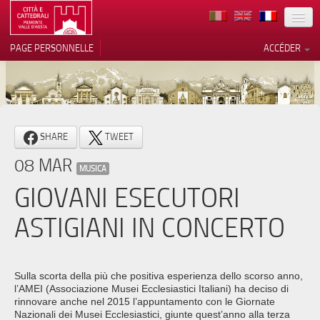
TERRITOIRE
PAGE PERSONNELLE
ACCÉDER
ART
ARCHITECTURE
MUSÉES
Vos choix en matière de
SHARE
TWEET
confidentialité
ITINÉRAIRES
08 MAR
Notification lors de la collecte
MUSICA
EVÉNEMENTS
GIOVANI ESECUTORI
ACCUEIL
ASTIGIANI IN CONCERTO
BÉNÉVOLES
CONTACTS
Sulla scorta della più che positiva esperienza dello scorso anno,
l’AMEI (Associazione Musei Ecclesiastici Italiani) ha deciso di
PRESS
rinnovare anche nel 2015 l’appuntamento con le Giornate
Nazionali dei Musei Ecclesiastici, giunte quest’anno alla terza