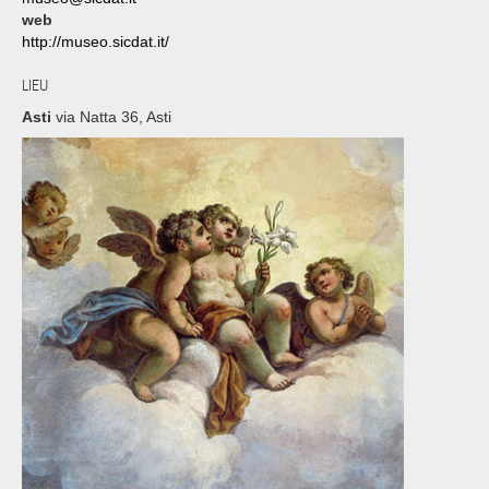
web
http://museo.sicdat.it/
LIEU
Asti
via Natta 36, Asti