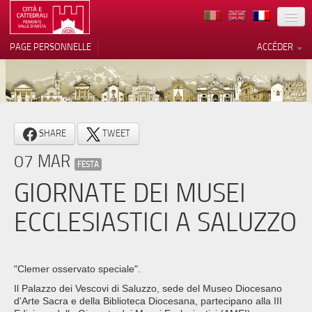
TERRITOIRE
PAGE PERSONNELLE
ACCÉDER
ART
ARCHITECTURE
MUSÉES
Vos choix en matière de
SHARE
TWEET
confidentialité
ITINÉRAIRES
07 MAR
Notification lors de la collecte
FESTA
EVÉNEMENTS
GIORNATE DEI MUSEI
ACCUEIL
ECCLESIASTICI A SALUZZO
BÉNÉVOLES
CONTACTS
"Clemer osservato speciale".
Il Palazzo dei Vescovi di Saluzzo, sede del Museo Diocesano
PRESS
d'Arte Sacra e della Biblioteca Diocesana, partecipano alla III