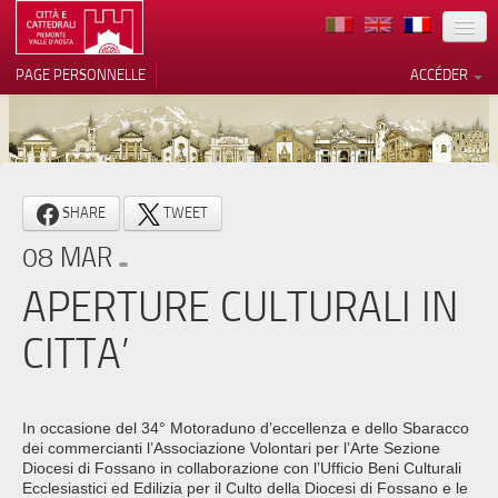
TERRITOIRE
PAGE PERSONNELLE
ACCÉDER
ART
ARCHITECTURE
MUSÉES
Vos choix en matière de
SHARE
TWEET
confidentialité
ITINÉRAIRES
08 MAR
Notification lors de la collecte
EVÉNEMENTS
APERTURE CULTURALI IN
ACCUEIL
CITTA’
BÉNÉVOLES
CONTACTS
In occasione del 34° Motoraduno d’eccellenza e dello Sbaracco
dei commercianti l’Associazione Volontari per l’Arte Sezione
PRESS
Diocesi di Fossano in collaborazione con l’Ufficio Beni Culturali
Ecclesiastici ed Edilizia per il Culto della Diocesi di Fossano e le