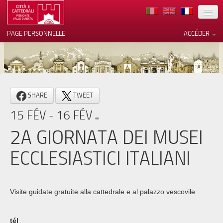
TERRITOIRE
PAGE PERSONNELLE
ACCÉDER
ART
ARCHITECTURE
MUSÉES
Vos choix en matière de
SHARE
TWEET
confidentialité
ITINÉRAIRES
15 FÉV - 16 FÉV
Notification lors de la collecte
EVÉNEMENTS
2A GIORNATA DEI MUSEI
ACCUEIL
ECCLESIASTICI ITALIANI
BÉNÉVOLES
CONTACTS
Visite guidate gratuite alla cattedrale e al palazzo vescovile
PRESS
tél