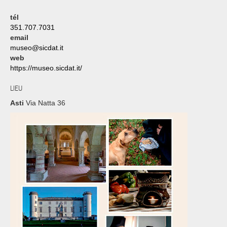
tél
351.707.7031
email
museo@sicdat.it
web
https://museo.sicdat.it/
LIEU
Asti
Via Natta 36