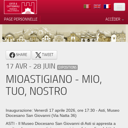
TERRITOIRE
PAGE PERSONNELLE
ACCÉDER
ART
ARCHITECTURE
MUSÉES
Vos choix en matière de
SHARE
TWEET
confidentialité
ITINÉRAIRES
17 AVR - 28 JUIN
Notification lors de la collecte
EXPOSITIONS
EVÉNEMENTS
MIOASTIGIANO - MIO,
ACCUEIL
TUO, NOSTRO
BÉNÉVOLES
CONTACTS
Inaugurazione: Venerdì 17 aprile 2026, ore 17:30 - Asti, Museo
Diocesano San Giovanni (Via Natta 36)
PRESS
ASTI - Il Museo Diocesano San Giovanni di Asti si appresta a