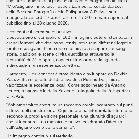
ospitare la nuova prestigiosa esposizione fotografica dal titolo
"MioAstigiano - mio, tuo, nostro". La mostra, curata dai soci
della Sezione Fotografia della Polisportiva C.R. Asti, sarà
inaugurata venerdì 17 aprile alle ore 17.30 e rimarrà aperta al
pubblico fino al 28 giugno 2026.
Il concept e il percorso espositivo
L'esposizione si compone di 162 immagini d'autore, stampate in
grandi formati, che declinano ventiquattro temi differenti legati al
territorio astigiano. Il percorso è un invito a scoprire paesaggi,
storia, tradizioni e scene di vita quotidiana attraverso la
sensibilità di 27 fotografi, capaci di trasformare lo sguardo
individuale in un'esperienza collettiva.
Il progetto, il cui concept è stato ideato e sviluppato da Davide
Palazzetti a supporto del direttivo della Polisportiva, mira a
valorizzare le eccellenze locali. Come sottolineato da Antonio
Leucci, responsabile della Sezione Fotografia della Polisportiva
C.R. Asti:
"Abbiamo voluto costruire un racconto corale incentrato sui punti
di forza della nostra terra. Ogni autore ha interpretato il territorio
secondo la propria visione personale: una pluralità di sguardi
che si fondono in un mosaico emotivo, celebrando l'identità
dell'Astigiano come bene comune".
Un impegno continuo sul territorio