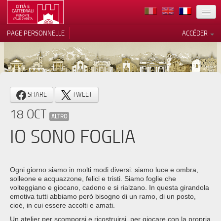
TERRITOIRE
PAGE PERSONNELLE
ACCÉDER
ART
ARCHITECTURE
MUSÉES
Vos choix en matière de
SHARE
TWEET
confidentialité
ITINÉRAIRES
18 OCT
Notification lors de la collecte
ALTRO
EVÉNEMENTS
IO SONO FOGLIA
ACCUEIL
BÉNÉVOLES
Ogni giorno siamo in molti modi diversi: siamo luce e ombra,
solleone e acquazzone, felici e tristi. Siamo foglie che
CONTACTS
volteggiano e giocano, cadono e si rialzano. In questa girandola
emotiva tutti abbiamo però bisogno di un ramo, di un posto,
cioè, in cui essere accolti e amati.
PRESS
Un atelier per scomporsi e ricostruirsi, per giocare con la propria