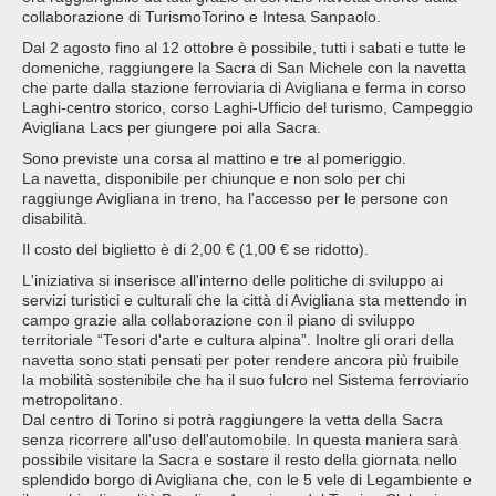
collaborazione di TurismoTorino e Intesa Sanpaolo.
Dal 2 agosto fino al 12 ottobre è possibile, tutti i sabati e tutte le
domeniche, raggiungere la Sacra di San Michele con la navetta
che parte dalla stazione ferroviaria di Avigliana e ferma in corso
Laghi-centro storico, corso Laghi-Ufficio del turismo, Campeggio
Avigliana Lacs per giungere poi alla Sacra.
Sono previste una corsa al mattino e tre al pomeriggio.
La navetta, disponibile per chiunque e non solo per chi
raggiunge Avigliana in treno, ha l'accesso per le persone con
disabilità.
Il costo del biglietto è di 2,00 € (1,00 € se ridotto).
L'iniziativa si inserisce all'interno delle politiche di sviluppo ai
servizi turistici e culturali che la città di Avigliana sta mettendo in
campo grazie alla collaborazione con il piano di sviluppo
territoriale “Tesori d'arte e cultura alpina”. Inoltre gli orari della
navetta sono stati pensati per poter rendere ancora più fruibile
la mobilità sostenibile che ha il suo fulcro nel Sistema ferroviario
metropolitano.
Dal centro di Torino si potrà raggiungere la vetta della Sacra
senza ricorrere all'uso dell'automobile. In questa maniera sarà
possibile visitare la Sacra e sostare il resto della giornata nello
splendido borgo di Avigliana che, con le 5 vele di Legambiente e