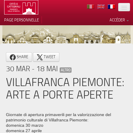
TERRITOIRE
PAGE PERSONNELLE
ACCÉDER
ART
ARCHITECTURE
MUSÉES
Vos choix en matière de
SHARE
TWEET
confidentialité
ITINÉRAIRES
30 MAR - 18 MAI
Notification lors de la collecte
ALTRO
EVÉNEMENTS
VILLAFRANCA PIEMONTE:
ACCUEIL
ARTE A PORTE APERTE
BÉNÉVOLES
CONTACTS
Giornate di apertura primaverili per la valorizzazione del
patrimonio culturale di Villafranca Piemonte:
PRESS
domenica 30 marzo
domenica 27 aprile