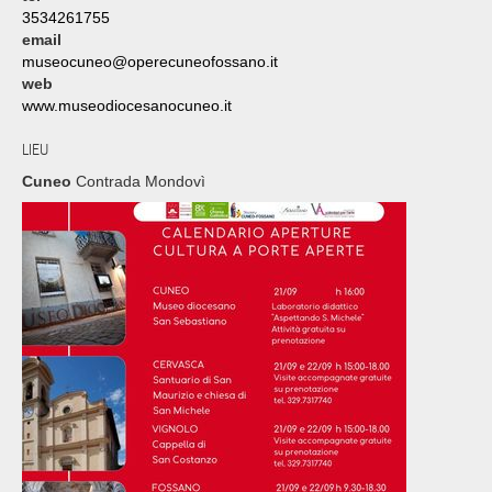
3534261755
email
museocuneo@operecuneofossano.it
web
www.museodiocesanocuneo.it
LIEU
Cuneo
Contrada Mondovì