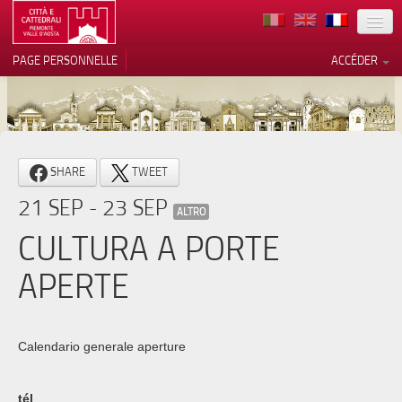
TERRITOIRE
PAGE PERSONNELLE
ACCÉDER
ART
ARCHITECTURE
MUSÉES
Vos choix en matière de
SHARE
TWEET
confidentialité
ITINÉRAIRES
21 SEP - 23 SEP
Notification lors de la collecte
ALTRO
EVÉNEMENTS
CULTURA A PORTE
ACCUEIL
APERTE
BÉNÉVOLES
CONTACTS
Calendario generale aperture
PRESS
tél