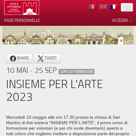
TERRITOIRE
PAGE PERSONNELLE
ACCÉDER
ART
ARCHITECTURE
MUSÉES
Vos choix en matière de
SHARE
TWEET
confidentialité
ITINÉRAIRES
10 MAI - 25 SEP
Notification lors de la collecte
CORSI DI FORMAZIONE
EVÉNEMENTS
INSIEME PER L'ARTE
ACCUEIL
2023
BÉNÉVOLES
CONTACTS
Mercoledì 10 maggio alle ore 17.30 presso la chiesa di San
Martino di Asti inizierà “INSIEME PER L’ARTE”, il primo corso di
PRESS
formazione per volontari (e per chi vuole diventarlo) aperto a
tutti coloro che vogliono mettere a disposizione parte del proprio