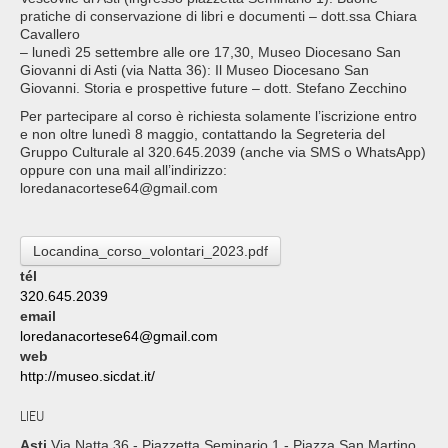
pratiche di conservazione di libri e documenti – dott.ssa Chiara
Cavallero
– lunedì 25 settembre alle ore 17,30, Museo Diocesano San
Giovanni di Asti (via Natta 36): Il Museo Diocesano San
Giovanni. Storia e prospettive future – dott. Stefano Zecchino
Per partecipare al corso è richiesta solamente l’iscrizione entro
e non oltre lunedì 8 maggio, contattando la Segreteria del
Gruppo Culturale al 320.645.2039 (anche via SMS o WhatsApp)
oppure con una mail all’indirizzo:
loredanacortese64@gmail.com
Locandina_corso_volontari_2023.pdf
tél
320.645.2039
email
loredanacortese64@gmail.com
web
http://museo.sicdat.it/
LIEU
Asti
Via Natta 36 - Piazzetta Seminario 1 - Piazza San Martino