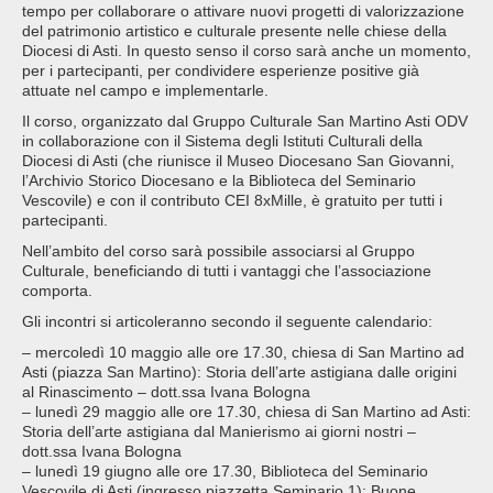
tempo per collaborare o attivare nuovi progetti di valorizzazione
del patrimonio artistico e culturale presente nelle chiese della
Diocesi di Asti. In questo senso il corso sarà anche un momento,
per i partecipanti, per condividere esperienze positive già
attuate nel campo e implementarle.
Il corso, organizzato dal Gruppo Culturale San Martino Asti ODV
in collaborazione con il Sistema degli Istituti Culturali della
Diocesi di Asti (che riunisce il Museo Diocesano San Giovanni,
l’Archivio Storico Diocesano e la Biblioteca del Seminario
Vescovile) e con il contributo CEI 8xMille, è gratuito per tutti i
partecipanti.
Nell’ambito del corso sarà possibile associarsi al Gruppo
Culturale, beneficiando di tutti i vantaggi che l’associazione
comporta.
Gli incontri si articoleranno secondo il seguente calendario:
– mercoledì 10 maggio alle ore 17.30, chiesa di San Martino ad
Asti (piazza San Martino): Storia dell’arte astigiana dalle origini
al Rinascimento – dott.ssa Ivana Bologna
– lunedì 29 maggio alle ore 17.30, chiesa di San Martino ad Asti:
Storia dell’arte astigiana dal Manierismo ai giorni nostri –
dott.ssa Ivana Bologna
– lunedì 19 giugno alle ore 17.30, Biblioteca del Seminario
Vescovile di Asti (ingresso piazzetta Seminario 1): Buone