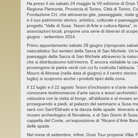
Ha preso il via sabato 24 maggio la VII edizione di Gran T
Regione Piemonte, Provincia di Torino, Città di Torino, 
Fondazione Crt, che attraverso gite, passeggiate, visite g
e il suo patrimonio storico, artistico, culturale e paesaggi
progetto “Valle di Susa. Tesori di Arte e cultura Alpina”, 
associazioni locali, propone una serie di itinerari di scoper
giugno - settembre 2014.
Primo appuntamento sabato 28 giugno (riproposto sabato 
naturalistico Sui sentieri della Sacra di San Michele. Un’
paesaggio della Sacra di San Michele attraverso la natura 
che si distribuiscono tutt’intorno. È ancora visitabile la c
provengono le pietre verdi con cui fu costruita l’abbazia. 
Mauro di Almese (nella data di giugno) e il centro storico
luglio) si scoprono anche i prodotti tipici della zona.
Il 12 luglio e il 22 agosto Tesori d’inchiostro e d’arte med
conoscere testimonianze d’arte sacra e tesori archivistic
valsusina con la visita al borgo, all’abbazia e al museo a
proseguendo a piedi, al palazzo del seminario a Susa me
sarà con Sant’Eldrado e la danza delle spade: itinerario 
museo archeologico di Novalesa, e di San Giorio di Susa,
cappella del Conte, un’esposizione di “Ricami d’Arte Ban
delle spade.
Nel mese di settembre, infine, Gran Tour propone Villar 