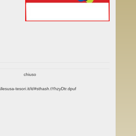
chiuso
allesusa-tesori.it/it/#sthash.tYhzyDtr.dpuf