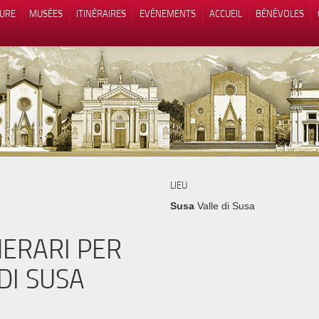
TURE
MUSÉES
ITINÉRAIRES
EVÉNEMENTS
ACCUEIL
BÉNÉVOLES
 lors de la collecte
Vos choix en matière de confidenti
LIEU
Susa
Valle di Susa
NERARI PER
DI SUSA