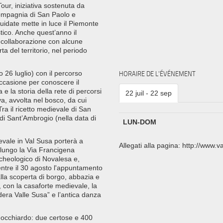
our, iniziativa sostenuta da
Compagnia di San Paolo e
uidate mette in luce il Piemonte
stico. Anche quest’anno il
in collaborazione con alcune
ta del territorio, nel periodo
26 luglio) con il percorso
HORAIRE DE L'ÉVÉNEMENT
occasione per conoscere il
e la storia della rete di percorsi
22 juil - 22 sep
ava, avvolta nel bosco, da cui
Tra il ricetto medievale di San
 di Sant’Ambrogio (nella data di
LUN-DOM
ievale in Val Susa porterà a
Allegati alla pagina: http://www.v
i lungo la Via Francigena
rcheologico di Novalesa e,
ntre il 30 agosto l'appuntamento
alla scoperta di borgo, abbazia e
 con la casaforte medievale, la
dera Valle Susa” e l’antica danza
Focchiardo: due certose e 400