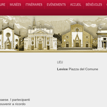
TURE
MUSÉES
ITINÉRAIRES
EVÉNEMENTS
ACCUEIL
BÉNÉVOLES
 lors de la collecte
Vos choix en matière de confidenti
LIEU
Levice
Piazza del Comune
paese. I partecipanti
ouvenir a ricordo