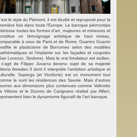
’est le style du Piémont, il est étudié et reproposé pour la
remière fois dans toute l’Europe. Le baroque piémontais
ntéresse toutes les formes d’art, majeures et mineures et
onstitue un témoignage artistique de haut niveau,
omparable à ceux de Paris et de Rome. Guarino Guarini
odifie le plasticisme de Borromeo selon des modèles
athématiques et l’implante sur les façades et coupoles
San Lorenzo, Sindone). Mais le vrai fondateur est sicilien,
l s’agit de Filippo Juvarra devenu sujet de sa majesté
ittorio Amedeo II dont il interprète l’ambition artistique et
ulturelle. Superga (et Vicoforte) est un monument tout
omme le sont les résidences des Savoie. Mais d’autres
uvres aux dimensions plus contenues comme Valinotto
e Vittone et le Duomo de Carignano réalisé par Alfieri,
eprésentent bien le dynamisme figuratif de l’art baroque.