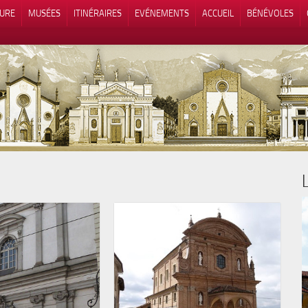
TURE
MUSÉES
ITINÉRAIRES
EVÉNEMENTS
ACCUEIL
BÉNÉVOLES
 lors de la collecte
Vos choix en matière de confidenti