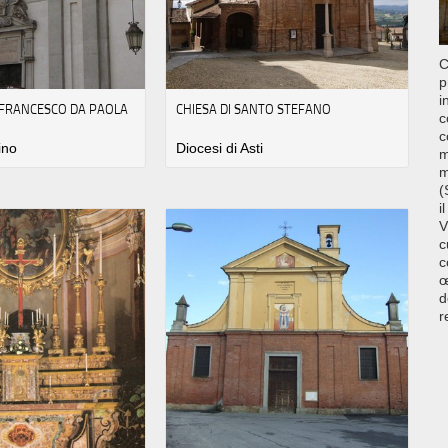
C
p
i
N FRANCESCO DA PAOLA
CHIESA DI SANTO STEFANO
c
c
ino
Diocesi di Asti
m
m
(
i
V
c
c
œ
d
r