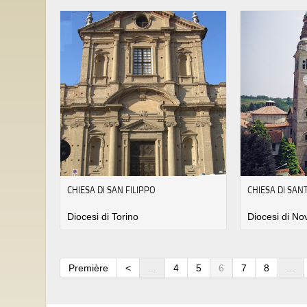
CHIESA DI SAN FILIPPO
CHIESA DI SA
Diocesi di Torino
Diocesi di No
Première
<
...
4
5
6
7
8
...