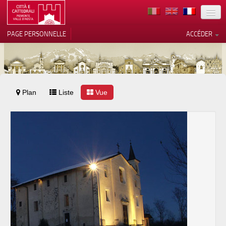
TERRITOIRE
PAGE PERSONNELLE
ACCÉDER
ART
ARCHITECTURE
MUSÉES
Plan
Liste
Vos choix en matière de
Vue
confidentialité
ITINÉRAIRES
Notification lors de la collecte
EVÉNEMENTS
ACCUEIL
BÉNÉVOLES
CONTACTS
PRESS