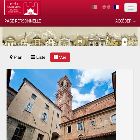
TERRITOIRE
PAGE PERSONNELLE
ACCÉDER
ART
ARCHITECTURE
MUSÉES
Plan
Liste
Vos choix en matière de
Vue
confidentialité
ITINÉRAIRES
Notification lors de la collecte
EVÉNEMENTS
ACCUEIL
BÉNÉVOLES
CONTACTS
PRESS