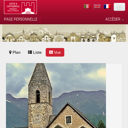
TERRITOIRE
PAGE PERSONNELLE
ACCÉDER
ART
ARCHITECTURE
MUSÉES
Plan
Liste
Vos choix en matière de
Vue
confidentialité
ITINÉRAIRES
Notification lors de la collecte
EVÉNEMENTS
ACCUEIL
BÉNÉVOLES
CONTACTS
PRESS