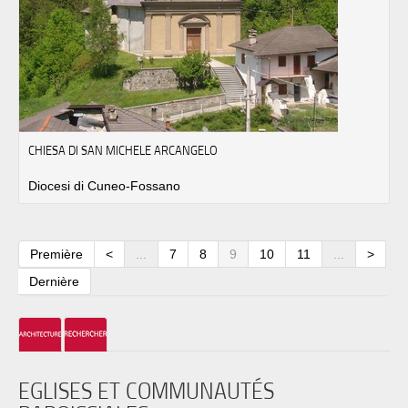
CHIESA DI SAN MICHELE ARCANGELO
Diocesi di Cuneo-Fossano
Première
<
...
7
8
9
10
11
...
>
Dernière
EGLISES ET COMMUNAUTÉS