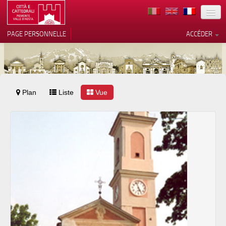
TERRITOIRE
PAGE PERSONNELLE
ACCÉDER
ART
ARCHITECTURE
MUSÉES
Plan
Liste
Vos choix en matière de
Vue
confidentialité
ITINÉRAIRES
Notification lors de la collecte
EVÉNEMENTS
ACCUEIL
BÉNÉVOLES
CONTACTS
PRESS