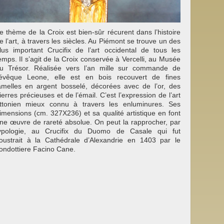
e thème de la Croix est bien-sûr récurent dans l’histoire
e l’art, à travers les siècles. Au Piémont se trouve un des
lus important Crucifix de l’art occidental de tous les
emps. Il s’agit de la Croix conservée à Vercelli, au Musée
u Trésor. Réalisée vers l’an mille sur commande de
’évêque Leone, elle est en bois recouvert de fines
amelles en argent bosselé, décorées avec de l’or, des
ierres précieuses et de l’émail. C’est l’expression de l’art
ttonien mieux connu à travers les enluminures. Ses
imensions (cm. 327X236) et sa qualité artistique en font
ne œuvre de rareté absolue. On peut la rapprocher, par
ypologie, au Crucifix du Duomo de Casale qui fut
oustrait à la Cathédrale d’Alexandrie en 1403 par le
ondottiere Facino Cane.