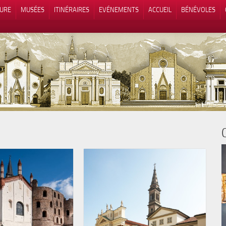
TURE
MUSÉES
ITINÉRAIRES
EVÉNEMENTS
ACCUEIL
BÉNÉVOLES
 lors de la collecte
Vos choix en matière de confidenti