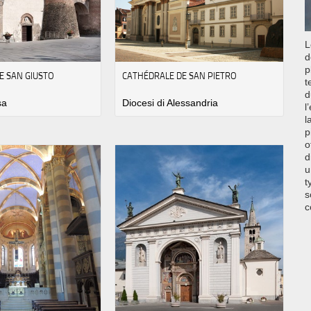
L
d
p
E SAN GIUSTO
CATHÉDRALE DE SAN PIETRO
t
d
sa
Diocesi di Alessandria
l
l
p
o
d
u
t
s
c