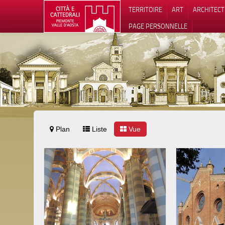
TERRITOIRE
ART
ARCHITEC
PAGE PERSONNELLE
Plan
Liste
Vue
Notification