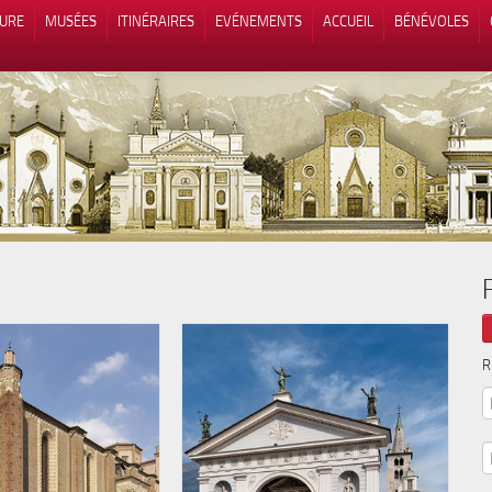
TURE
MUSÉES
ITINÉRAIRES
EVÉNEMENTS
ACCUEIL
BÉNÉVOLES
 lors de la collecte
Vos choix en matière de confidenti
R