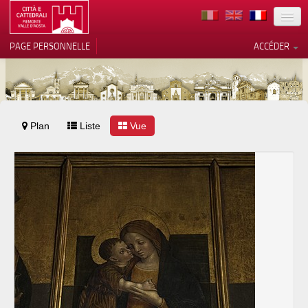
TERRITOIRE
PAGE PERSONNELLE
ACCÉDER
ART
ARCHITECTURE
MUSÉES
Plan
Liste
Vos choix en matière de
Vue
confidentialité
ITINÉRAIRES
Notification lors de la collecte
EVÉNEMENTS
ACCUEIL
BÉNÉVOLES
CONTACTS
PRESS