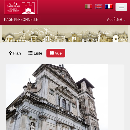
TERRITOIRE
PAGE PERSONNELLE
ACCÉDER
ART
ARCHITECTURE
MUSÉES
Plan
Liste
Vos choix en matière de
Vue
confidentialité
ITINÉRAIRES
Notification lors de la collecte
EVÉNEMENTS
ACCUEIL
BÉNÉVOLES
CONTACTS
PRESS