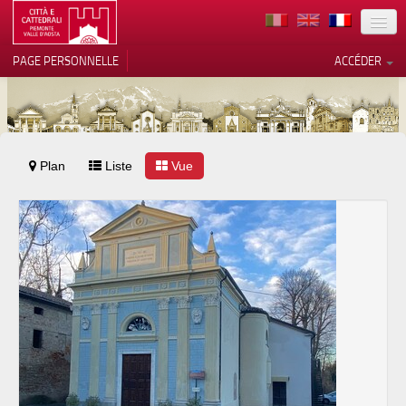
TERRITOIRE
PAGE PERSONNELLE
ACCÉDER
ART
ARCHITECTURE
MUSÉES
Plan
Liste
Vos choix en matière de
Vue
confidentialité
ITINÉRAIRES
Notification lors de la collecte
EVÉNEMENTS
ACCUEIL
BÉNÉVOLES
CONTACTS
PRESS