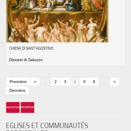
CHIESA DI SANT'AGOSTINO
Diocesi di Saluzzo
Première
<
...
2
3
4
5
6
...
>
Dernière
EGLISES ET COMMUNAUTÉS