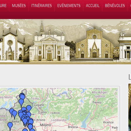
TURE
MUSÉES
ITINÉRAIRES
EVÉNEMENTS
ACCUEIL
BÉNÉVOLES
 lors de la collecte
Vos choix en matière de confidenti