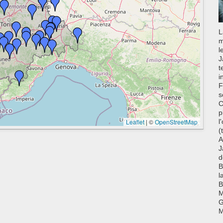
L
m
l
J
t
i
F
s
C
p
Leaflet
|
©
OpenStreetMap
l
(
A
J
d
B
l
B
M
G
M