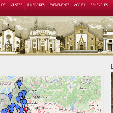
TURE
MUSÉES
ITINÉRAIRES
EVÉNEMENTS
ACCUEIL
BÉNÉVOLES
 lors de la collecte
Vos choix en matière de confidenti