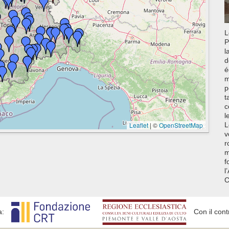
L
P
l
d
é
m
p
t
c
l
Leaflet
|
©
OpenStreetMap
L
v
r
m
f
l
C
a:
Con il cont