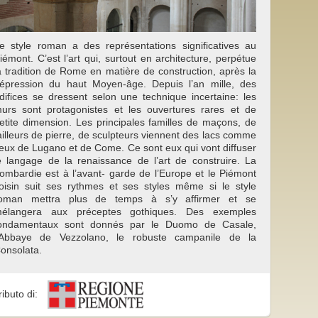
e style roman a des représentations significatives au
iémont. C’est l’art qui, surtout en architecture, perpétue
a tradition de Rome en matière de construction, après la
épression du haut Moyen-âge. Depuis l’an mille, des
difices se dressent selon une technique incertaine: les
urs sont protagonistes et les ouvertures rares et de
etite dimension. Les principales familles de maçons, de
ailleurs de pierre, de sculpteurs viennent des lacs comme
eux de Lugano et de Come. Ce sont eux qui vont diffuser
e langage de la renaissance de l’art de construire. La
ombardie est à l’avant- garde de l’Europe et le Piémont
oisin suit ses rythmes et ses styles même si le style
oman mettra plus de temps à s’y affirmer et se
élangera aux préceptes gothiques. Des exemples
ondamentaux sont donnés par le Duomo de Casale,
’Abbaye de Vezzolano, le robuste campanile de la
onsolata.
ributo di: