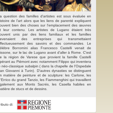
a question des familles d'artistes est sous évaluée en
istoire de l'art alors que les liens de parenté expliquent
ouvent bien des choses sur l'emplacement des œuvres
t leur contenu. Les artistes de Lugano étaient très
ouvent unis par des liens familiaux et les familles
evenaient des entreprises qui transmettaient
ffectueusement des savoirs et des commandes. Le
élèbre Borromini alias Francesco Castelli venait de
issone, sur le lac de Lugano avant d'aller à Rome. C'est
e la région de Varese que provient la famille Castelli
pérant au Piémont avec notamment Filippo qui inventera
e néo-classique subalpin ( dans la chapelle de l'Ospedale
an Giovanni à Turin). D'autres dynasties se distinguent
n matière de peinture et de sculpture: les Carlone, les
’Errico du grand Tanzio, les Fiammenghini qui travaillent
galement aux Monts Sacrés, les Casella habiles en
atière de stucs et de dessins.
ributo di: