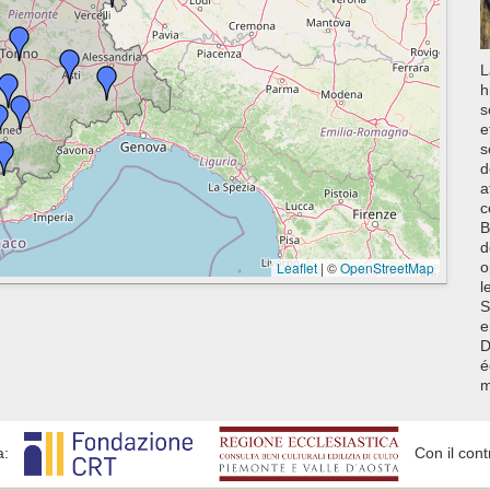
L
h
s
e
s
d
a
c
B
d
Leaflet
|
©
OpenStreetMap
o
l
S
e
D
é
m
a:
Con il cont