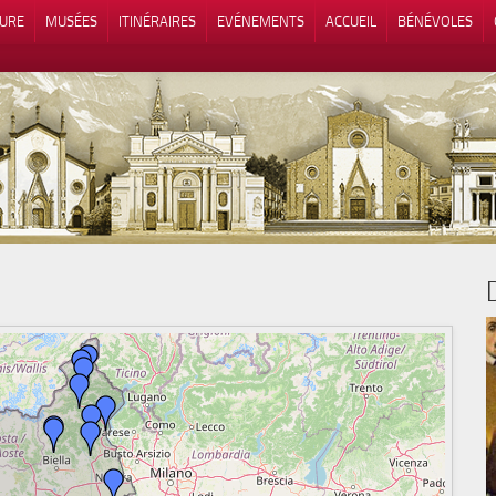
TURE
MUSÉES
ITINÉRAIRES
EVÉNEMENTS
ACCUEIL
BÉNÉVOLES
 lors de la collecte
Vos choix en matière de confidenti