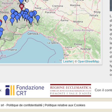
L
d
p
t
d
l
l
p
o
d
Leaflet
|
©
OpenStreetMap
u
t
s
c
a:
Con il cont
srl
-
Politique de confidentialité
|
Politique relative aux Cookies