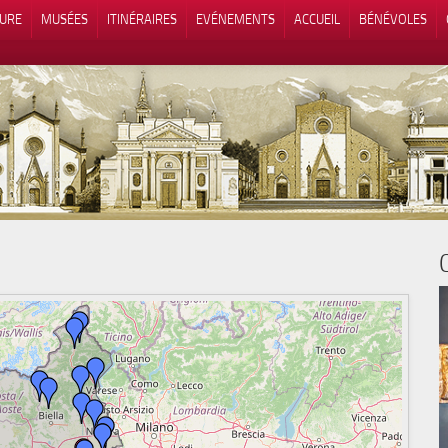
TURE
MUSÉES
ITINÉRAIRES
EVÉNEMENTS
ACCUEIL
BÉNÉVOLES
 lors de la collecte
Vos choix en matière de confidenti