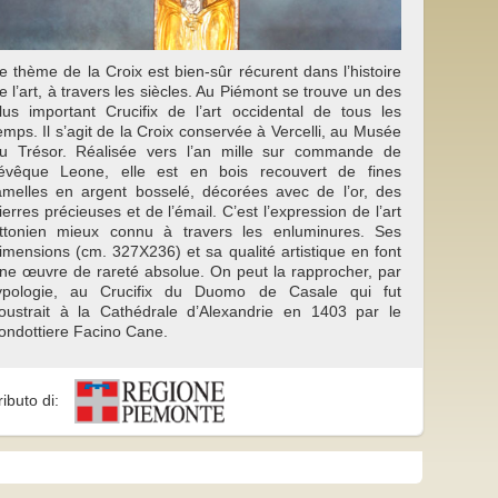
e thème de la Croix est bien-sûr récurent dans l’histoire
e l’art, à travers les siècles. Au Piémont se trouve un des
lus important Crucifix de l’art occidental de tous les
emps. Il s’agit de la Croix conservée à Vercelli, au Musée
u Trésor. Réalisée vers l’an mille sur commande de
’évêque Leone, elle est en bois recouvert de fines
amelles en argent bosselé, décorées avec de l’or, des
ierres précieuses et de l’émail. C’est l’expression de l’art
ttonien mieux connu à travers les enluminures. Ses
imensions (cm. 327X236) et sa qualité artistique en font
ne œuvre de rareté absolue. On peut la rapprocher, par
ypologie, au Crucifix du Duomo de Casale qui fut
oustrait à la Cathédrale d’Alexandrie en 1403 par le
ondottiere Facino Cane.
ributo di: