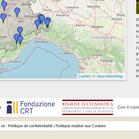
P
M
e
l
c
l
p
d
p
Leaflet
|
©
OpenStreetMap
é
a:
Con il cont
srl
-
Politique de confidentialité
|
Politique relative aux Cookies