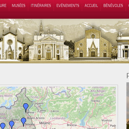
TURE
MUSÉES
ITINÉRAIRES
EVÉNEMENTS
ACCUEIL
BÉNÉVOLES
 lors de la collecte
Vos choix en matière de confidenti