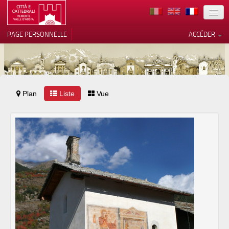
TERRITOIRE
PAGE PERSONNELLE
ACCÉDER
ART
ARCHITECTURE
MUSÉES
Plan
Liste
Vos choix en matière de
Vue
confidentialité
ITINÉRAIRES
Notification lors de la collecte
EVÉNEMENTS
ACCUEIL
BÉNÉVOLES
CONTACTS
PRESS