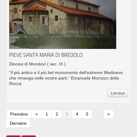
PIEVE SANTA MARIA DI BREDOLO
Diocesi di Mondovì
( sec. IX )
“Il più antico e il più bel monumento dell’estremo Medioevo
che rimanga nelle nostre parti.” Emanuele Morozzo della
Rocca.
Lire tout
Première
<
1
2
3
4
5
...
>
Dernière