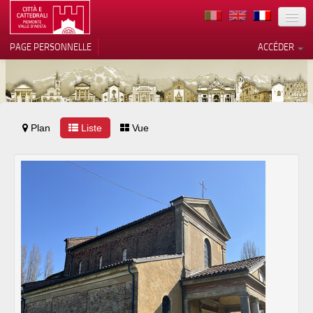
TERRITOIRE
PAGE PERSONNELLE
ACCÉDER
ART
ARCHITECTURE
MUSÉES
Plan
Liste
Vos choix en matière de
Vue
confidentialité
ITINÉRAIRES
Notification lors de la collecte
EVÉNEMENTS
ACCUEIL
BÉNÉVOLES
CONTACTS
PRESS