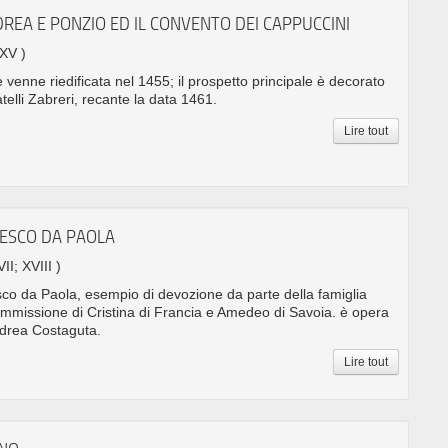
DREA E PONZIO ED IL CONVENTO DEI CAPPUCCINI
 XV )
venne riedificata nel 1455; il prospetto principale è decorato
atelli Zabreri, recante la data 1461.
Lire tout
CESCO DA PAOLA
II; XVIII )
co da Paola, esempio di devozione da parte della famiglia
commissione di Cristina di Francia e Amedeo di Savoia. è opera
ndrea Costaguta.
Lire tout