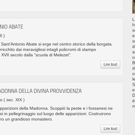
L
h
ONIO ABATE
s
I )
e
s
 Sant’Antonio Abate si erge nel centro storico della borgata.
d
rricchito dai meravigliosi intagli policromi di stampo
a
el XVII secolo dalla "scuola di Melezet".
c
B
Lire tout
d
o
l
S
e
ADONNA DELLA DIVINA PROVVIDENZA
D
no
( sec. XIX )
é
m
apparizioni della Madonna. Scoppiò la peste e i fossanesi ne
si in pellegrinaggio sul luogo delle apparizioni. Costruirono
cino un grandioso monastero.
Lire tout