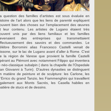
a question des familles d'artistes est sous évaluée en
istoire de l'art alors que les liens de parenté expliquent
ouvent bien des choses sur l'emplacement des œuvres
t leur contenu. Les artistes de Lugano étaient très
ouvent unis par des liens familiaux et les familles
evenaient des entreprises qui transmettaient
ffectueusement des savoirs et des commandes. Le
élèbre Borromini alias Francesco Castelli venait de
issone, sur le lac de Lugano avant d'aller à Rome. C'est
e la région de Varese que provient la famille Castelli
pérant au Piémont avec notamment Filippo qui inventera
e néo-classique subalpin ( dans la chapelle de l'Ospedale
an Giovanni à Turin). D'autres dynasties se distinguent
n matière de peinture et de sculpture: les Carlone, les
’Errico du grand Tanzio, les Fiammenghini qui travaillent
galement aux Monts Sacrés, les Casella habiles en
atière de stucs et de dessins.