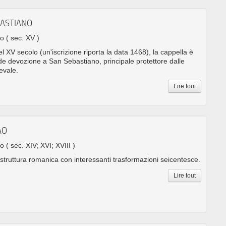
BASTIANO
no
( sec. XV )
l XV secolo (un'iscrizione riporta la data 1468), la cappella è
de devozione a San Sebastiano, principale protettore dalle
evale.
Lire tout
AO
no
( sec. XIV; XVI; XVIII )
 struttura romanica con interessanti trasformazioni seicentesce.
Lire tout