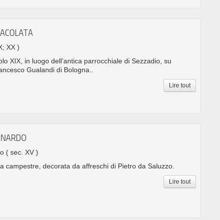
MACOLATA
X; XX )
colo XIX, in luogo dell’antica parrocchiale di Sezzadio, su
rancesco Gualandi di Bologna..
Lire tout
ERNARDO
no
( sec. XV )
a campestre, decorata da affreschi di Pietro da Saluzzo.
Lire tout