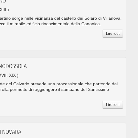
INO
XIII )
rtino sorge nelle vicinanza del castello dei Solaro di Villanova;
ca il mirabile edificio rinascimentale della Canonica.
Lire tout
OMODOSSOLA
XVII; XIX )
nte del Calvario prevede una processionale che partendo dai
tarella permette di raggiungere il santuario del Santissimo
Lire tout
I NOVARA