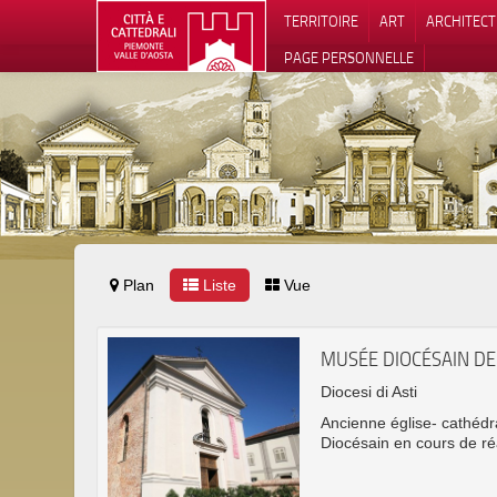
TERRITOIRE
ART
ARCHITEC
PAGE PERSONNELLE
Plan
Liste
Vue
Notification
MUSÉE DIOCÉSAIN DE
Diocesi di Asti
Ancienne église- cathéd
Diocésain en cours de ré