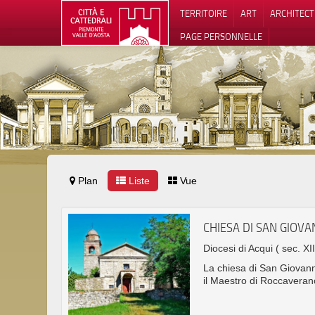
TERRITOIRE
ART
ARCHITEC
PAGE PERSONNELLE
Plan
Liste
Vue
Notification
CHIESA DI SAN GIOVA
Diocesi di Acqui
( sec. XII
La chiesa di San Giovanni
il Maestro di Roccaveran