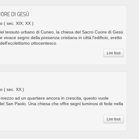
UORE DI GESÙ
no
( sec. XIX; XX )
 del tessuto urbano di Cuneo, la chiesa del Sacro Cuore di Gesù
 vivace segno della presenza cristiana in città.l'edificio, eretto
 dell'ecclettismo ottocentesco.
Lire tout
O
no
( sec. XX )
in mezzo ad un quartiere ancora in crescita, questo vuole
el San Paolo. Una chiesa che offre segni luminosi di fede nella
Lire tout