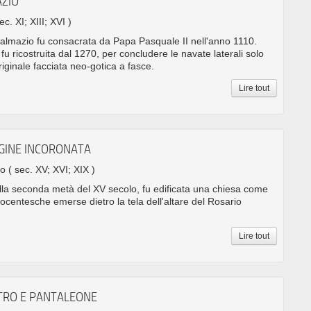
AZIO
ec. XI; XIII; XVI )
almazio fu consacrata da Papa Pasquale II nell'anno 1110.
fu ricostruita dal 1270, per concludere le navate laterali solo
riginale facciata neo-gotica a fasce.
Lire tout
RGINE INCORONATA
no
( sec. XV; XVI; XIX )
ella seconda metà del XV secolo, fu edificata una chiesa come
trocentesche emerse dietro la tela dell'altare del Rosario
Lire tout
ETRO E PANTALEONE