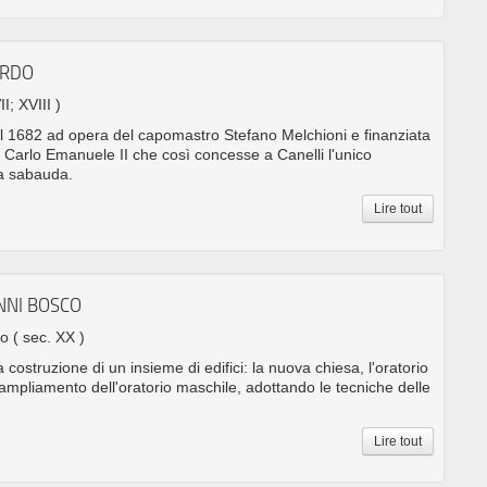
ARDO
II; XVIII )
dal 1682 ad opera del capomastro Stefano Melchioni e finanziata
 Carlo Emanuele II che così concesse a Canelli l'unico
za sabauda.
Lire tout
ANNI BOSCO
no
( sec. XX )
 costruzione di un insieme di edifici: la nuova chiesa, l'oratorio
'ampliamento dell'oratorio maschile, adottando le tecniche delle
Lire tout