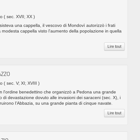
O
no
( sec. XVII; XX )
sisteva una cappella, il vescovo di Mondovì autorizzò i frati
 la modesta cappella visto l'aumento della popolazione in quella
Lire tout
AZZO
no
( sec. V; XI; XVIII )
con l'ordine benedettino che organizzò a Pedona una grande
di devastazione dovuto alle invasioni dei saraceni (sec. X), i
ruirono l'Abbazia, su una grande pianta di cinque navate.
Lire tout