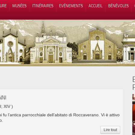
TURE
MUSÉES
ITINÉRAIRES
EVÉNEMENTS
ACCUEIL
BÉNÉVOLES
 lors de la collecte
Vos choix en matière de confidenti
NNI
I; XIV )
 fu l’antica parrocchiale dell’abitato di Roccaverano. Vi è attivo
o.
Lire tout