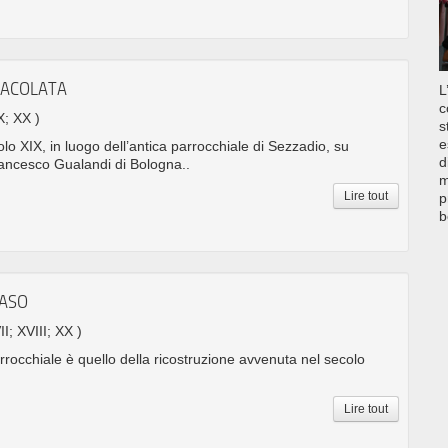
MACOLATA
L
c
X; XX )
s
e
colo XIX, in luogo dell’antica parrocchiale di Sezzadio, su
d
rancesco Gualandi di Bologna..
m
Lire tout
p
b
MASO
II; XVIII; XX )
arrocchiale è quello della ricostruzione avvenuta nel secolo
Lire tout