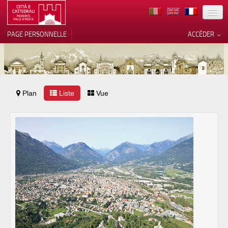
TERRITOIRE
PAGE PERSONNELLE
ACCÉDER
ART
ARCHITECTURE
MUSÉES
Plan
Liste
Vos choix en matière de
Vue
confidentialité
ITINÉRAIRES
Notification lors de la collecte
EVÉNEMENTS
ACCUEIL
BÉNÉVOLES
CONTACTS
PRESS