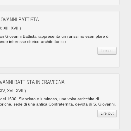
IOVANNI BATTISTA
X; XII; XVII )
 San Giovanni Battista rappresenta un rarissimo esemplare di
ande interesse storico-architettonico.
Lire tout
OVANNI BATTISTA IN CRAVEGNA
XIV; XVI; XVII )
el 1600. Slanciato e luminoso, una volta arricchita di
toriche, sede di una antica Confraternita, devota di S. Giovanni.
Lire tout