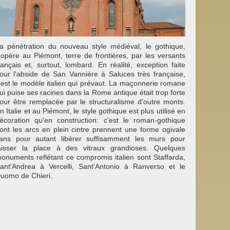
a pénétration du nouveau style médiéval, le gothique,
'opère au Piémont, terre de frontières, par les versants
rançais et, surtout, lombard. En réalité, exception faite
our l'abside de San Vannière à Saluces très française,
'est le modèle italien qui prévaut. La maçonnerie romane
ui puise ses racines dans la Rome antique était trop forte
our être remplacée par le structuralisme d'outre monts.
n Italie et au Piémont, le style gothique est plus utilisé en
écoration qu'en construction: c'est le roman-gothique
ont les arcs en plein cintre prennent une forme ogivale
ans pour autant libérer suffisamment les murs pour
aisser la place à des vitraux grandioses. Quelques
onuments reflétant ce compromis italien sont Staffarda,
ant'Andrea à Vercelli, Sant'Antonio à Ranverso et le
uomo de Chieri.