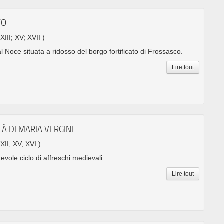
TO
 XIII; XV; XVII )
al Noce situata a ridosso del borgo fortificato di Frossasco.
Lire tout
TÀ DI MARIA VERGINE
 XII; XV; XVI )
evole ciclo di affreschi medievali.
Lire tout