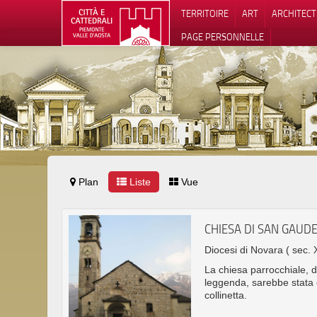
TERRITOIRE
ART
ARCHITEC
PAGE PERSONNELLE
Plan
Liste
Vue
Notification
CHIESA DI SAN GAUDE
Diocesi di Novara
( sec. 
La chiesa parrocchiale, 
leggenda, sarebbe stata c
collinetta.