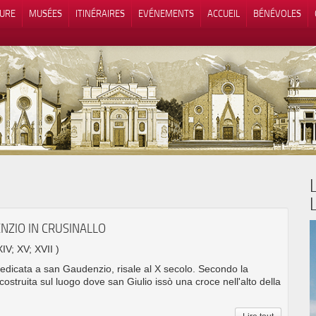
TURE
MUSÉES
ITINÉRAIRES
EVÉNEMENTS
ACCUEIL
BÉNÉVOLES
 lors de la collecte
Vos choix en matière de confidenti
NZIO IN CRUSINALLO
XIV; XV; XVII )
dedicata a san Gaudenzio, risale al X secolo. Secondo la
ostruita sul luogo dove san Giulio issò una croce nell'alto della