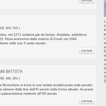
Lire tout
L
s
XIII; XIV; XVI )
f
p
tica, nel 1271 esisteva già da tempo. Ampliata, addirittura
c
1523. Resa autonoma dalla matrice di Crodo nel 1564.
q
tante nelle sue 3 vaste navate.
p
Lire tout
E
d
d
s
l
NNI BATTISTA
m
S
III; XIII; XIV )
D
 Montorfano si trova in una isolata località posta sulle pendici
e almeno dalla fine dell'XI secolo nella forma attuale, ha preso
 paleocristiana risalente all'VIII secolo.
Lire tout