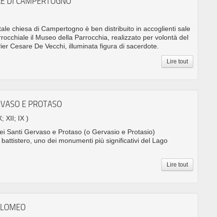
E DI CAMPERTOGNO
le chiesa di Campertogno è ben distribuito in accoglienti sale
arrocchiale il Museo della Parrocchia, realizzato per volontà del
er Cesare De Vecchi, illuminata figura di sacerdote.
Lire tout
ERVASO E PROTASO
; XII; IX )
ei Santi Gervaso e Protaso (o Gervasio e Protasio)
 battistero, uno dei monumenti più significativi del Lago
Lire tout
TOLOMEO