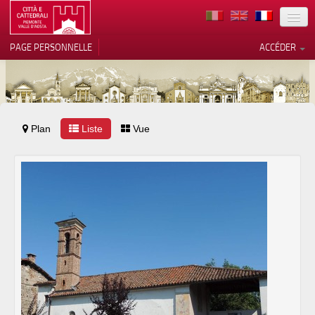
TERRITOIRE
PAGE PERSONNELLE
ACCÉDER
ART
ARCHITECTURE
MUSÉES
Plan
Liste
Vos choix en matière de
Vue
confidentialité
ITINÉRAIRES
Notification lors de la collecte
EVÉNEMENTS
ACCUEIL
BÉNÉVOLES
CONTACTS
PRESS